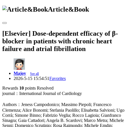
Article&Book
[Elsevier] Dose-dependent efficacy of β-
blocker in patients with chronic heart
failure and atrial fibrillation
Majoy
See all
2026-5-15 15:54:51
Favorites
Rewards
10
points
Resolved
journal：International Journal of Cardiology
Authors：Jeness Campodonico; Massimo Piepoli; Francesco
Clemenza; Alice Bonomi; Stefania Paolillo; Elisabetta Salvioni; Ugo
Corrà; Simone Binno; Fabrizio Veglia; Rocco Lagioia; Gianfranco
Sinagra; Gaia Cattadori; Angela B. Scardovi; Marco Metra; Michele
Senni; Domenico Scrutinio; Rosa Raimondo; Michele Emdin;