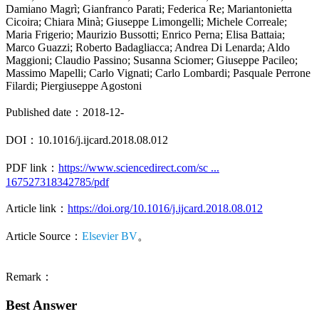
Damiano Magrì; Gianfranco Parati; Federica Re; Mariantonietta
Cicoira; Chiara Minà; Giuseppe Limongelli; Michele Correale;
Maria Frigerio; Maurizio Bussotti; Enrico Perna; Elisa Battaia;
Marco Guazzi; Roberto Badagliacca; Andrea Di Lenarda; Aldo
Maggioni; Claudio Passino; Susanna Sciomer; Giuseppe Pacileo;
Massimo Mapelli; Carlo Vignati; Carlo Lombardi; Pasquale Perrone
Filardi; Piergiuseppe Agostoni
Published date：2018-12-
DOI：10.1016/j.ijcard.2018.08.012
PDF link：
https://www.sciencedirect.com/sc ...
167527318342785/pdf
Article link：
https://doi.org/10.1016/j.ijcard.2018.08.012
Article Source：
Elsevier BV
。
Remark：
Best Answer